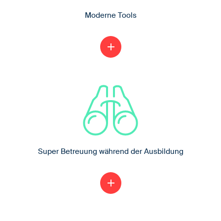
Moderne Tools
Du arbeitest mit modernstem Qualitäts-
add
Werkzeug
Super Betreuung während der Ausbildung
Bei Bedarf organisieren wir
add
Nachhilfeunterricht und Support für die
Prüfung. Du hast hilfsbereite Kollegen!