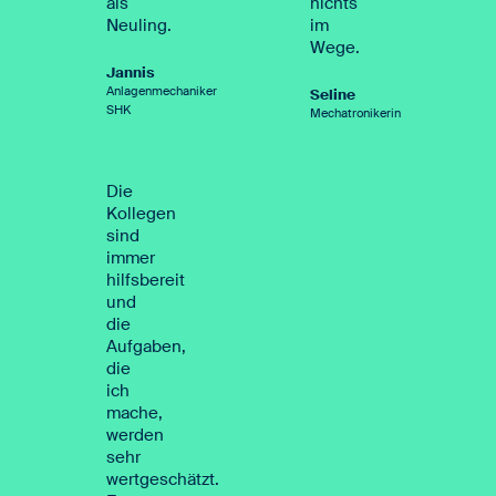
als
nichts
Neuling.
im
Wege.
Jannis
Anlagenmechaniker
Seline
SHK
Mechatronikerin
Die
Kollegen
sind
immer
hilfsbereit
und
die
Aufgaben,
die
ich
mache,
werden
sehr
wertgeschätzt.