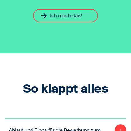
arrow_forward
Ich mach das!
So klappt alles
Ablauf und Tipps für die Bewerbung zum