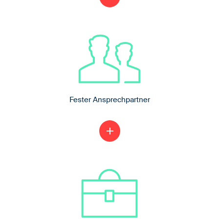
2. Ausbildungsjahr 1.175- €
3. Ausbildungsjahr 1.250- €
4. Ausbildungsjahr 1.325,- €
Fester Ansprechpartner
Während Deiner ganzen Ausbildung zum
add
Anlagenmechaniker SHK hast Du einen
festen Ansprechpartner